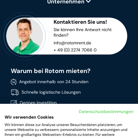
Unternehmen
Kontaktieren Sie uns!
Sie können Ihre Antwort nicht
finden?
info@rotomrent.de
+ 49 (0) 2274 7066 0
Warum bei Rotom mieten?
Angebot innerhalb von 24 Stunden
Schnelle logistische Lösungen
Geringe Investition
Datenschutzbestimmungen
Direkt verfügbar
Wir verwenden Cookies
Breites Sortiment
Wir können diese zur Analyse unserer Besucherdaten platzieren, um
unsere Webseite zu verbessern, personalisierte Inhalte anzuzeigen und
Hochwertige Produkte
Ihnen ein großartiges Webseiten-Erlebnis zu bieten. Für weitere