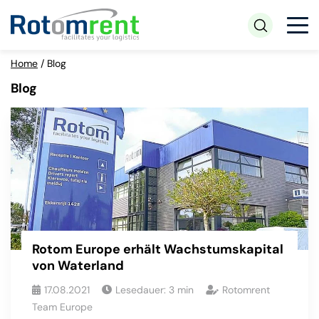
Home
/
Blog
Blog
Rotom Europe erhält Wachstumskapital
von Waterland
17.08.2021
Lesedauer:
3
min
Rotomrent
Team Europe