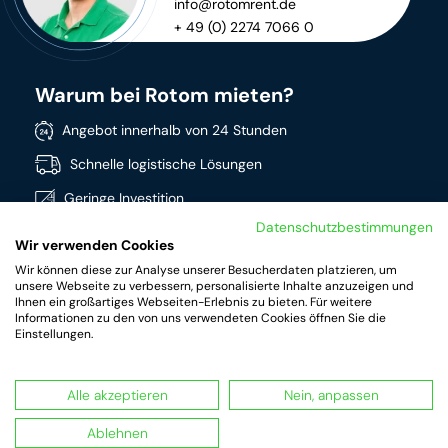
info@rotomrent.de
+ 49 (0) 2274 7066 0
Warum bei Rotom mieten?
Angebot innerhalb von 24 Stunden
Schnelle logistische Lösungen
Geringe Investition
Datenschutzbestimmungen
Direkt verfügbar
Wir verwenden Cookies
Breites Sortiment
Wir können diese zur Analyse unserer Besucherdaten platzieren, um
unsere Webseite zu verbessern, personalisierte Inhalte anzuzeigen und
Hochwertige Produkte
Ihnen ein großartiges Webseiten-Erlebnis zu bieten. Für weitere
Informationen zu den von uns verwendeten Cookies öffnen Sie die
Einstellungen.
Alle akzeptieren
Nein, anpassen
RotomRent Copyright 2022.
|
Datenschutz
|
Impressum
|
Terms & conditions of rental
Ablehnen