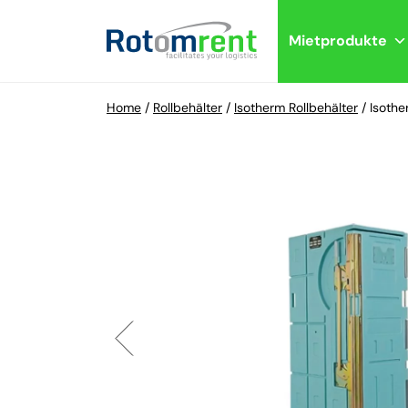
Mietprodukte
Home
/
Rollbehälter
/
Isotherm Rollbehälter
/
Isoth