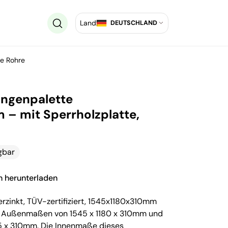
Land:
DEUTSCHLAND
ve Rohre
ungenpalette
– mit Sperrholzplatte,
gbar
on herunterladen
erzinkt, TÜV-zertifiziert, 1545x1180x310mm
t Außenmaßen von 1545 x 1180 x 310mm und
5 x 310mm. Die Innenmaße dieses