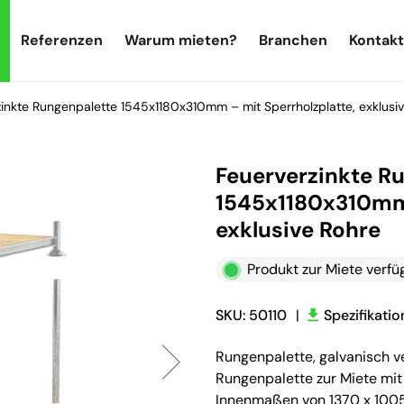
Referenzen
Warum mieten?
Branchen
Kontakt
inkte Rungenpalette 1545x1180x310mm – mit Sperrholzplatte, exklusi
Feuerverzinkte R
1545x1180x310mm 
exklusive Rohre
Produkt zur Miete verfü
SKU: 50110
|
Spezifikati
Rungenpalette, galvanisch v
Rungenpalette zur Miete mi
Innenmaßen von 1370 x 100