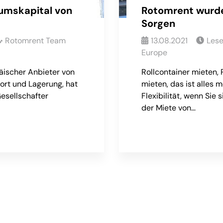
umskapital von
Rotomrent wurde
Sorgen
Rotomrent Team
13.08.2021
Les
Europe
äischer Anbieter von
Rollcontainer mieten, 
ort und Lagerung, hat
mieten, das ist alles 
esellschafter
Flexibilität, wenn Sie 
der Miete von…